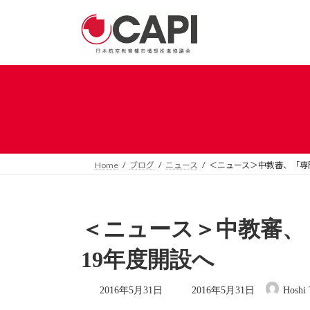
コ
ナ
ン
ビ
テ
ゲ
ン
ー
ツ
シ
へ
ョ
ス
ン
キ
に
ッ
移
プ
動
Home
ブログ
ニュース
＜ニュース＞中教審、「専
＜ニュース＞中教審
19年度開設へ
最
2016年5月31日
2016年5月31日
Hoshi 
終