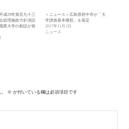
平成29年第百九十三
＜ニュース＞広島県府中市が「大
る総理施政方針演説
学誘致基本構想」を策定
職業大学の創設が発
2017年11月1日
ニュース
日
ん。
※
が付いている欄は必須項目です