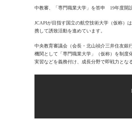
更
新
中教審、「専門職業大学」を答申 19年度開
日
時
:
JCAPIが目指す国立の航空技術大学（仮称
携して誘致活動を進めています。
中央教育審議会（会長・北山禎介三井住友銀行
機関として「専門職業大学」（仮称）を制度
実習などを義務付け、成長分野で即戦力となる