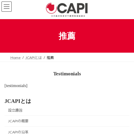
コ
ナ
ン
ビ
テ
ゲ
ン
ー
ツ
シ
へ
ョ
推薦
ス
ン
キ
に
ッ
移
プ
動
Home
JCAPIとは
推薦
Testimonials
[testimonials]
JCAPIとは
設立趣旨
JCAPIの概要
JCAPIの沿革