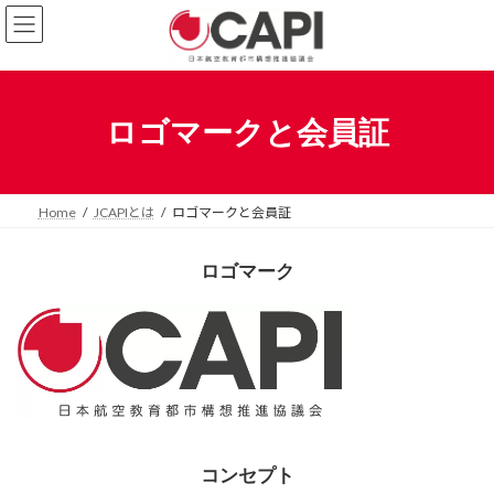
コ
ナ
ン
ビ
テ
ゲ
ン
ー
ツ
シ
へ
ョ
ロゴマークと会員証
ス
ン
キ
に
ッ
移
プ
動
Home
JCAPIとは
ロゴマークと会員証
ロゴマーク
コンセプト