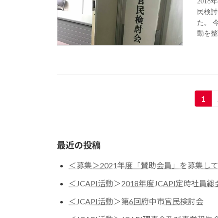
201
民検討
た。 
動を整
投
1
固
定
稿
ペ
の
ー
最近の投稿
ジ
ペ
＜募集＞2021年度「賛助会員」を募集し
ー
＜JCAPI活動＞2018年度JCAPI定時社員総
ジ
＜JCAPI活動＞第6回府中市官民検討会
送