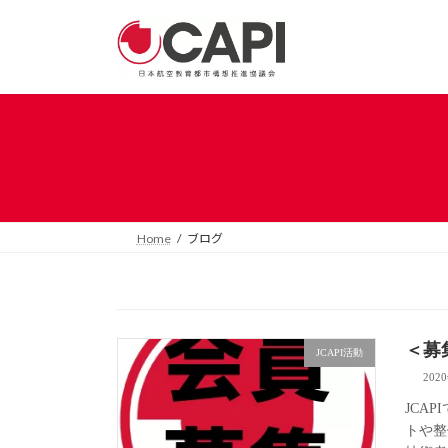
コ
ナ
ン
ビ
テ
ゲ
ン
ー
ツ
シ
へ
ョ
ス
ン
キ
に
ッ
移
プ
動
Home
ブログ
＜募
JCAPI活動
202
JCA
トや整