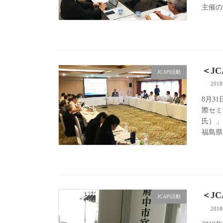
主催の第
＜J
JCAPI活動
201
8月3
際セミ
氏）」
福島県
＜J
JCAPI活動
201