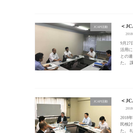
＜J
JCAPI活動
201
9月2
活用に
との連
た。 
＜J
JCAPI活動
201
201
民検討
た。 