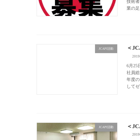
技術者
業の足
＜JC
JCAPI活動
201
6月2
社員総
年度の
してゼ
＜J
JCAPI活動
201