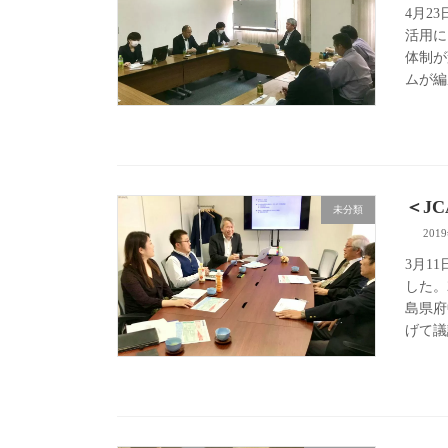
4月2
活用に
体制が
ムが編
＜J
未分類
201
3月1
した。
島県府
げて議