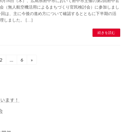
8年8月16日（木）、広島県府中市において府中市主催の第2回府中官
会（無人航空機活用によるまちづくり官民検討会）に参加しまし
今回は、主に今後の進め方について確認するとともに下半期の活
理しました。 […]
続きを読む
2
…
6
»
固
固
定
定
ペ
ペ
ー
ー
ジ
ジ
ています！
会