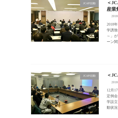
＜J
JCAPI活動
産業
201
201
学誘致
～」が
ーン関
＜J
JCAPI活動
201
12月
定例会
学設立
動状況