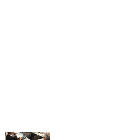
＜JCAPI活動＞府中商工会議所主催「第
JCAPI活動
2回無人航空機産業勉強会」
2018年12月20日
＜JCAPI活動＞ふちゅう大学誘致の会定
JCAPI活動
例会
2018年12月17日
＜JCAPI活動＞第4回府中市官民検討会
JCAPI活動
2018年9月27日
＜JCAPI活動＞第3回府中市官民検討会
JCAPI活動
2018年9月5日