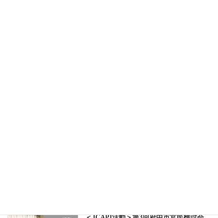
2019年3月11日
＜JCAPI活動＞府中商工会議所主催「第
JCAPI活動
2回無人航空機産業勉強会」
2018年12月20日
＜JCAPI活動＞ふちゅう大学誘致の会定
JCAPI活動
例会
2018年12月17日
＜JCAPI活動＞第4回府中市官民検討会
JCAPI活動
2018年9月27日
＜JCAPI活動＞第3回府中市官民検討会